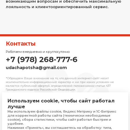
возникающим вопросам и обеспечить максимальную
лояльность и клиентоориентированный сервис.
Контакты
Работаем ежедневно и круглосуточно
+7 (978) 268-777-6
udachapotsha@gmail.com
*Обращаем Ваше внимание на то, что данный интернет-сайт носит
исключительно информационный характер и ни при каких условиях не
является публичной офертой, определяемой положениями cтатьи 437
Гражданского кодекса Российской Федерации.
Используем cookie, чтобы сайт работал
© 2025 «Удача» | Франчайзинговая сеть
лучше
комиссионных магазинов
Мы используем файлы cookie, Яндекс Метрику и 1С-Битрикс
Политика конфиденциальности
для корректной работы сайта (технически необходимые
Присоединяйтесь
cookie), сбора статистики, чтобы сайт работал быстрее и
удобнее.
Нажимая «Принять», вы соглашаетесь на обработку: типа,